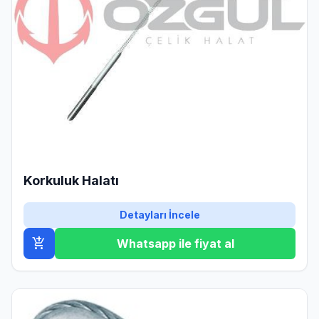
Korkuluk Halatı
Detayları İncele
add_shopping_cart
Whatsapp ile fiyat al