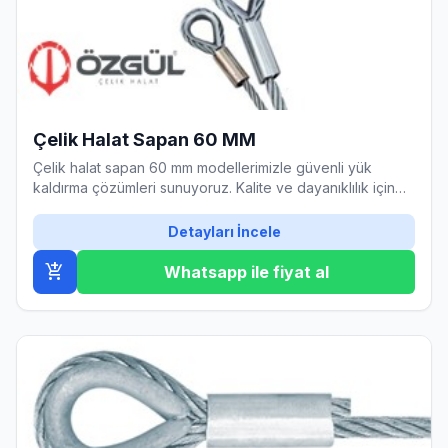
Çelik Halat Sapan 60 MM
Çelik halat sapan 60 mm modellerimizle güvenli yük
kaldırma çözümleri sunuyoruz. Kalite ve dayanıklılık için
doğru adres!
Detayları İncele
add_shopping_cart
Whatsapp ile fiyat al