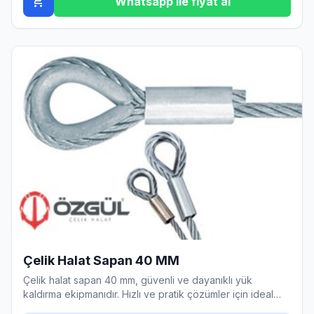
add_shopping_cart
Whatsapp ile fiyat al
Çelik Halat Sapan 40 MM
Çelik halat sapan 40 mm, güvenli ve dayanıklı yük
kaldırma ekipmanıdır. Hızlı ve pratik çözümler için ideal
tercihtir.