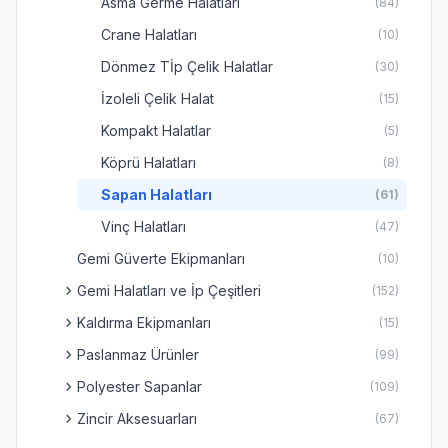
Asma Germe Halatları
(84)
Crane Halatları
(10)
Dönmez Tİp Çelik Halatlar
(30)
İzoleli Çelik Halat
(15)
Kompakt Halatlar
(5)
Köprü Halatları
(8)
Sapan Halatları
(61)
Vinç Halatları
(47)
Gemi Güverte Ekipmanları
(10)
chevron_right
Gemi Halatları ve İp Çeşitleri
(152)
chevron_right
Kaldırma Ekipmanları
(15)
chevron_right
Paslanmaz Ürünler
(99)
chevron_right
Polyester Sapanlar
(109)
chevron_right
Zincir Aksesuarları
(67)