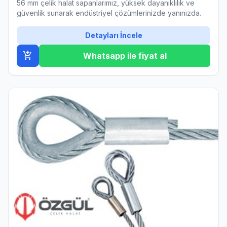
56 mm çelik halat sapanlarımız, yüksek dayanıklılık ve
güvenlik sunarak endüstriyel çözümlerinizde yanınızda.
Detayları İncele
add_shopping_cart
Whatsapp ile fiyat al