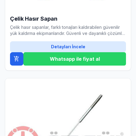
Çelik Hasır Sapan
Çelik hasır sapanlar, farklı tonajları kaldırabilen güvenilir
yük kaldırma ekipmanlarıdır. Güvenli ve dayanıklı çözümler
için idealdir.
Detayları İncele
add_shopping_cart
Whatsapp ile fiyat al