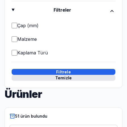
expand_more
Filtreler
Çap (mm)
Malzeme
Kaplama Türü
Filtrele
Temizle
Ürünler
inventory_2
51 ürün bulundu