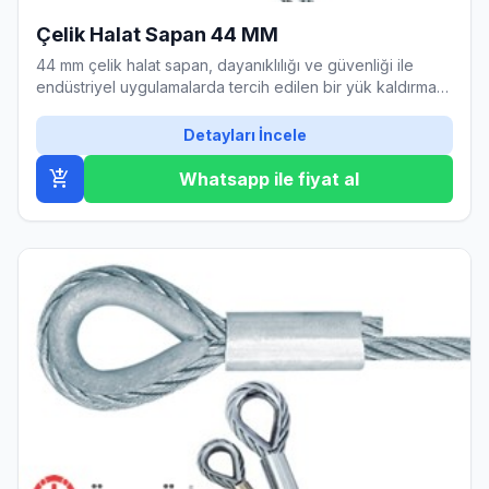
Çelik Halat Sapan 44 MM
44 mm çelik halat sapan, dayanıklılığı ve güvenliği ile
endüstriyel uygulamalarda tercih edilen bir yük kaldırma
ekipmanıdır.
Detayları İncele
add_shopping_cart
Whatsapp ile fiyat al