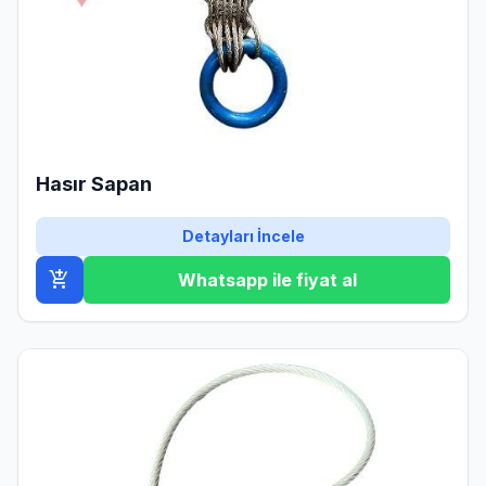
Hasır Sapan
Detayları İncele
add_shopping_cart
Whatsapp ile fiyat al