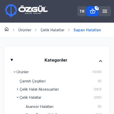
0
shopping_basket
menu
TR
home
Anasayfa
chevron_right
chevron_right
chevron_right
Ürünler
Çelik Halatlar
Sapan Halatları
expand_more
Kategoriler
Ürünler
chevron_right
(1005)
Çarmıh Çeşitleri
(5)
chevron_right
Çelik Halat Aksesuarları
(283)
Çelik Halatlar
chevron_right
(265)
Asansör Halatları
(5)