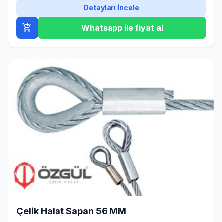
Detayları İncele
add_shopping_cart
Whatsapp ile fiyat al
Çelik Halat Sapan 56 MM