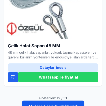
Çelik Halat Sapan 48 MM
48 mm çelik halat sapanlar, yüksek taşıma kapasiteleri ve
güvenli kullanım yöntemleri ile endüstriyel alanlarda tercih
edilmektedir.
Detayları İncele
add_shopping_cart
Whatsapp ile fiyat al
Gösterilen:
12
/
51