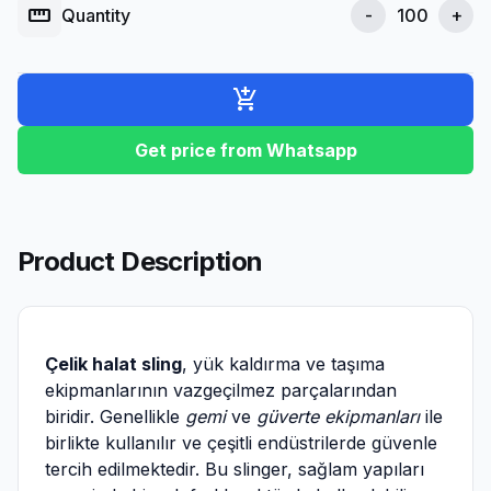
straighten
Quantity
-
+
add_shopping_cart
Get price from Whatsapp
Product Description
Çelik halat sling
, yük kaldırma ve taşıma
ekipmanlarının vazgeçilmez parçalarından
biridir. Genellikle
gemi
ve
güverte ekipmanları
ile
birlikte kullanılır ve çeşitli endüstrilerde güvenle
tercih edilmektedir. Bu slinger, sağlam yapıları