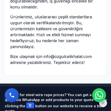
doğurabileceğinden, iş güvenliği öncelikli bir
konu olmalıdır.
Ürünlerimiz, uluslararası çeşitli standartlara
uygun olarak sertifikalandırılmıştır. Bu,
ürünlerimizin kalitesini ve güvenilirliğini
artırmaktadır. Hızlı ve etkili hizmet sunmayı
hedefliyoruz; bu nedenle her zaman
yanınızdayız.
Bize ulaşmak için
info@ozgulcelikhalat.com
adresine yazabilirsiniz. Teşekkür ederiz!
Powered by
Looking for steel wire rope prices? You can get a quick
quote via WhatsApp or add products to your quote cart by
add_shopping_cart
clicking the
button on our website to receive a bulk
quote.