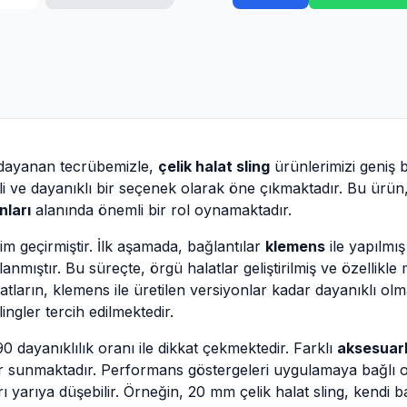
a dayanan tecrübemizle,
çelik halat sling
ürünlerimizi geniş 
nli ve dayanıklı bir seçenek olarak öne çıkmaktadır. Bu ürün
nları
alanında önemli bir rol oynamaktadır.
rim geçirmiştir. İlk aşamada, bağlantılar
klemens
ile yapılmış
lanmıştır. Bu süreçte, örgü halatlar geliştirilmiş ve özellikl
tların, klemens ile üretilen versiyonlar kadar dayanıklı olma
lingler tercih edilmektedir.
90 dayanıklılık oranı ile dikkat çekmektedir. Farklı
aksesuar
r sunmaktadır. Performans göstergeleri uygulamaya bağlı olara
ı yarıya düşebilir. Örneğin, 20 mm çelik halat sling, kendi b