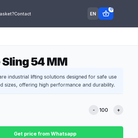
0
shopping_basket
EN
Basket?
Contact
e Sling 54 MM
re industrial lifting solutions designed for safe use
d sizes, offering high performance and durability.
-
+
Get price from Whatsapp