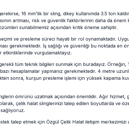
erekirse, 16 mm'lik bir sling, dikey kullanımda 3.5 ton kaldır
apısının artması, risk ve güvenlik faktörlerinin daha da ön
özümleri sunabilmemiz açısından kritik öneme sahiptir.
 seçimi ve presleme süreci hayati bir rol oynamaktadır. Uygul
ı gerekmektedir. İş sağlığı ve güvenliği bu noktada en ön
 etkinliklerinde vurgulamaktayız.
n gerekli tüm teknik bilgileri sunmak için buradayız. Örneğin,
in bazı hesaplamalar yapmanız gerekmektedir. 4 metre uzunl
esildikten sonra, kurşun presleme işlemi için yüksek kapama k
linglerin ömrünü uzatmak açısından önemlidir. Ağır hizmet, ga
larak, çelik halat slinglerinizi talep edilen boyutlarda ve ö
a sağlıyoruz.
ek talep etmek için Özgül Çelik Halat iletişim merkezimizi a