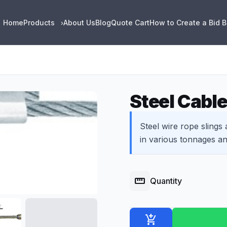
Home
Products
About Us
Blog
Quote Cart
How to Create a Bid 
›
Steel Cabl
Steel wire rope slings a
in various tonnages an
straighten
Quantity
add_shopping_cart