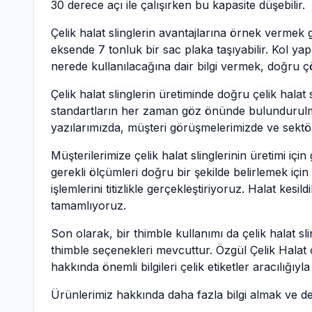
30 derece açı ile çalışırken bu kapasite düşebilir.
Çelik halat slinglerin avantajlarına örnek vermek g
eksende 7 tonluk bir sac plaka taşıyabilir. Kol y
nerede kullanılacağına dair bilgi vermek, doğru ç
Çelik halat slinglerin üretiminde doğru çelik halat
standartların her zaman göz önünde bulundurulmas
yazılarımızda, müşteri görüşmelerimizde ve sektör
Müşterilerimize çelik halat slinglerinin üretimi içi
gerekli ölçümleri doğru bir şekilde belirlemek iç
işlemlerini titizlikle gerçekleştiriyoruz. Halat k
tamamlıyoruz.
Son olarak, bir thimble kullanımı da çelik halat s
thimble seçenekleri mevcuttur. Özgül Çelik Halat o
hakkında önemli bilgileri çelik etiketler aracılığıyl
Ürünlerimiz hakkında daha fazla bilgi almak ve dest