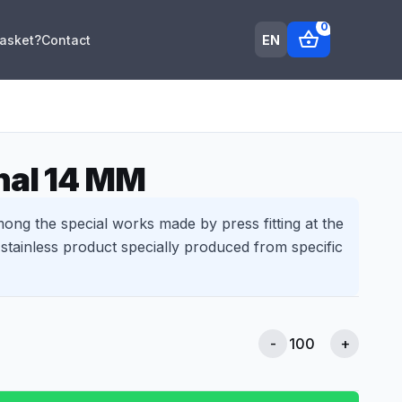
0
shopping_basket
EN
Basket?
Contact
nal 14 MM
mong the special works made by press fitting at the
a stainless product specially produced from specific
-
+