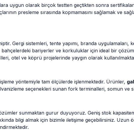
tlara uygun olarak birçok testten geçtikten sonra sertifikala
larının presleme sırasında kopmamasını sağlamak ve sağlam
ptir. Gergi sistemleri, tente yapımı, branda uygulamaları, k
e bahçelerdeki bariyerler ve korkuluklar için ideal bir çözüm
eri, otel ve köprü projelerinde yaygın olarak kullanılmakta
 işleme yöntemiyle tam ölçülerde işlenmektedir. Ürünler,
ga
vanizleme seçenekleri sunan fork terminalleri, somun ve sıkı
iş çözümler sunmaktan gurur duyuyoruz. Geniş stok kapasitemi
akkında bilgi almak için bizimle iletişime geçebilirsiniz. Uz
dirmektedir.