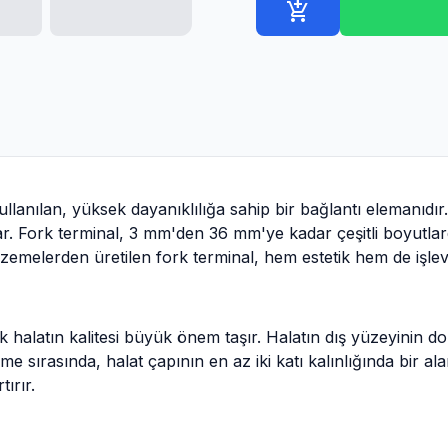
add_shopping_cart
kullanılan, yüksek dayanıklılığa sahip bir bağlantı elemanıdır
ar. Fork terminal, 3 mm'den 36 mm'ye kadar çeşitli boyutl
lzemelerden üretilen fork terminal, hem estetik hem de işlev
ik halatın kalitesi büyük önem taşır. Halatın dış yüzeyinin 
sleme sırasında, halat çapının en az iki katı kalınlığında bir 
tırır.