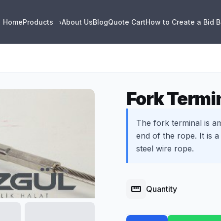
Home
Products
About Us
Blog
Quote Cart
How to Create a Bid 
›
Fork Termi
The fork terminal is a
end of the rope. It is 
steel wire rope.
straighten
Quantity