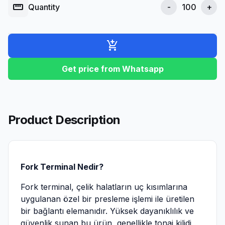
straighten
Quantity
-
+
add_shopping_cart
Get price from Whatsapp
Product Description
Fork Terminal Nedir?
Fork terminal, çelik halatların uç kısımlarına
uygulanan özel bir presleme işlemi ile üretilen
bir bağlantı elemanıdır. Yüksek dayanıklılık ve
güvenlik sunan bu ürün, genellikle tonaj kilidi