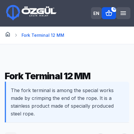
0
shopping_basket
menu
EN
home
Anasayfa
chevron_right
Fork Terminal 12 MM
Fork Terminal 12 MM
The fork terminal is among the special works
made by crimping the end of the rope. It is a
stainless product made of specially produced
steel rope.