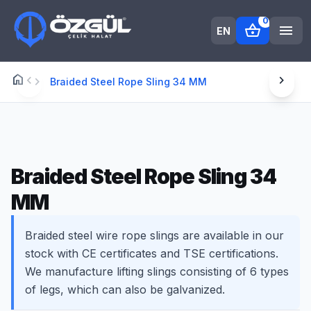
0
shopping_basket
menu
EN
home
chevron_left
chevron_right
Anasayfa
chevron_right
Braided Steel Rope Sling 34 MM
Braided Steel Rope Sling 34
MM
Braided steel wire rope slings are available in our
stock with CE certificates and TSE certifications.
We manufacture lifting slings consisting of 6 types
of legs, which can also be galvanized.