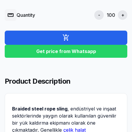
straighten
Quantity
-
+
add_shopping_cart
Get price from Whatsapp
Product Description
Braided steel rope sling
, endüstriyel ve inşaat
sektörlerinde yaygın olarak kullanılan güvenilir
bir yük kaldırma ekipmanı olarak öne
çıkmaktadır. Genellikle
çelik halat