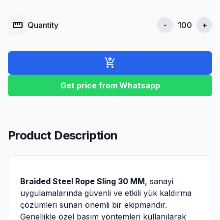
straighten
Quantity
-
+
add_shopping_cart
Get price from Whatsapp
Product Description
Braided Steel Rope Sling 30 MM
, sanayi
uygulamalarında güvenli ve etkili yük kaldırma
çözümleri sunan önemli bir ekipmandır.
Genellikle özel basım yöntemleri kullanılarak