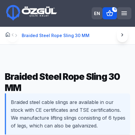
0
shopping_basket
menu
EN
home
chevron_left
chevron_right
Anasayfa
chevron_right
Braided Steel Rope Sling 30 MM
Braided Steel Rope Sling 30
MM
Braided steel cable slings are available in our
stock with CE certificates and TSE certifications.
We manufacture lifting slings consisting of 6 types
of legs, which can also be galvanized.