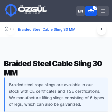
0
shopping_basket
menu
EN
home
chevron_left
chevron_right
Anasayfa
chevron_right
Braided Steel Cable Sling 30 MM
Braided Steel Cable Sling 30
MM
Braided steel rope slings are available in our
stock with CE certificates and TSE certifications.
We manufacture lifting slings consisting of 6 types
of legs, which can also be galvanized.