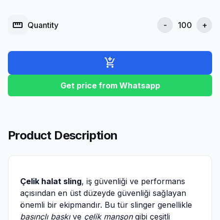
straighten
Quantity
-
+
add_shopping_cart
Get price from Whatsapp
Product Description
Çelik halat sling
, iş güvenliği ve performans
açısından en üst düzeyde güvenliği sağlayan
önemli bir ekipmandır. Bu tür slinger genellikle
basınçlı baskı
ve
çelik manşon
gibi çeşitli