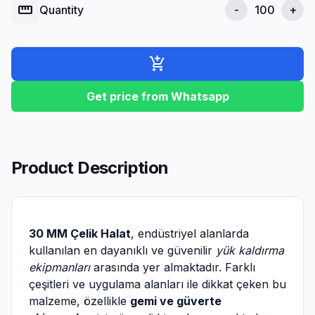
straighten
Quantity
-
+
add_shopping_cart
Get price from Whatsapp
Product Description
30 MM Çelik Halat
, endüstriyel alanlarda
kullanılan en dayanıklı ve güvenilir
yük kaldırma
ekipmanları
arasında yer almaktadır. Farklı
çeşitleri ve uygulama alanları ile dikkat çeken bu
malzeme, özellikle
gemi ve güverte