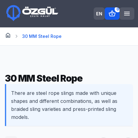
0
shopping_basket
menu
EN
home
Anasayfa
chevron_right
30 MM Steel Rope
30 MM Steel Rope
There are steel rope slings made with unique
shapes and different combinations, as well as
braided sling varieties and press-printed sling
models.