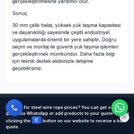
gerçekleştirilmesine yardımcı olur.
Sonuç
30 mm çelik halat, yüksek yük taşıma kapasitesi
ve dayanıklılığı sayesinde çeşitli endüstriyel
uygulamalarda önemli bir yere sahiptir. Doğru
seçim ve montaj ile güvenli yük taşıma işlemleri
gerçekleştirmek mümkündür. Daha fazla bilgi
için teknik destek ekibimizle iletişime
geçebilirsiniz.
Powered by
Looking for steel wire rope prices? You can get a quick
quote via WhatsApp or add products to your quote cart by
add_shopping_cart
clicking the
button on our website to receive a bulk
quote.