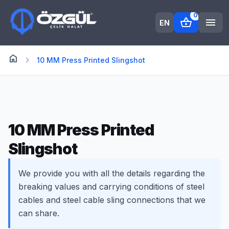
0
shopping_basket
menu
EN
home
Anasayfa
chevron_right
10 MM Press Printed Slingshot
10 MM Press Printed
Slingshot
We provide you with all the details regarding the
breaking values and carrying conditions of steel
cables and steel cable sling connections that we
can share.