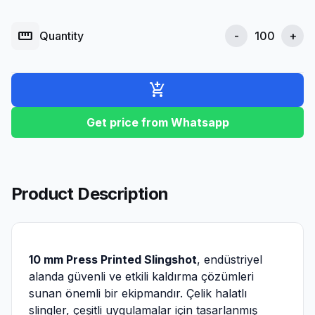
straighten
Quantity
-
+
add_shopping_cart
Get price from Whatsapp
Product Description
10 mm Press Printed Slingshot
, endüstriyel
alanda güvenli ve etkili kaldırma çözümleri
sunan önemli bir ekipmandır. Çelik halatlı
slingler, çeşitli uygulamalar için tasarlanmış